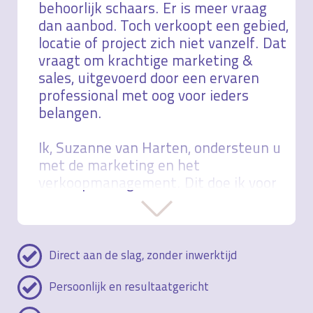
behoorlijk schaars. Er is meer vraag
dan aanbod. Toch verkoopt een gebied,
locatie of project zich niet vanzelf. Dat
vraagt om krachtige marketing &
sales, uitgevoerd door een ervaren
professional met oog voor ieders
belangen.
Ik, Suzanne van Harten, ondersteun u
met de marketing en het
verkoopmanagement. Dit doe ik voor
bouwbedrijven,
vastgoedontwikkelaars beleggers en
gemeenten en woningcorporaties.
Persoonlijk, integer en
Direct aan de slag, zonder inwerktijd
resultaatgedreven. Voor snellere
verkoop, tevreden kopers. Versnel ook
Persoonlijk en resultaatgericht
de verkoop of verhuur van uw project!